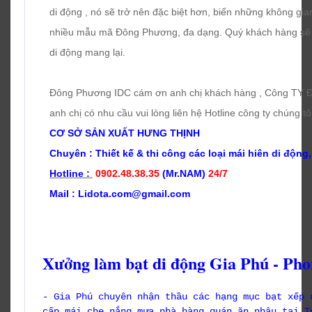
di động , nó sẽ trở nên đặc biệt hơn, biến những không g
nhiều mẫu mã Đông Phương, đa dạng. Quý khách hàng sẽ ấ
di động mang lại.
Đông Phương IDC cám ơn anh chị khách hàng , Công TY Đ
anh chị có nhu cầu vui lòng liên hệ Hotline công ty chúng tô
CƠ SỞ SẢN XUẤT HƯNG THỊNH
Chuyên : Thiết kế & t
hi công các loại mái hiên di động,
Hotline :
0902.48.38.35
(Mr.NAM)
24/7
Mail : Lidota.com@gmail.com
Xưởng làm bạt di động Gia Phú - Pho
- Gia Phú chuyên nhận thầu các hạng mục bạt xếp 
cấp mái che nắng mưa nhà hàng quán ăn nhậu tại T