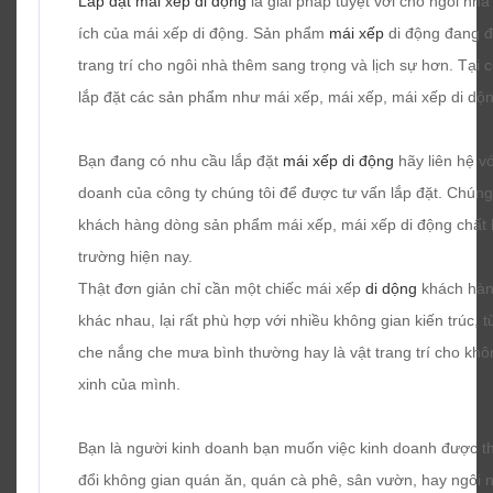
Lắp đặt mái xếp di động
là giải pháp tuyệt vời cho ngôi nh
ích của mái xếp di động. Sản phẩm
mái xếp
di động đang 
trang trí cho ngôi nhà thêm sang trọng và lịch sự hơn. T
lắp đặt các sản phẩm như mái xếp, mái xếp, mái xếp di dộn
Bạn đang có nhu cầu lắp đặt
mái xếp di động
hãy liên hệ v
doanh của công ty chúng tôi để được tư vấn lắp đặt. Chún
khách hàng dòng sản phẩm mái xếp, mái xếp di động chất lư
trường hiện nay.
Thật đơn giản chỉ cần một chiếc mái xếp
di dộng
khách hàn
khác nhau, lại rất phù hợp với nhiều không gian kiến trúc, 
che nắng che mưa bình thường hay là vật trang trí cho kh
xinh của mình.
Bạn là người kinh doanh bạn muốn việc kinh doanh được th
đổi không gian quán ăn, quán cà phê, sân vườn, hay ngôi