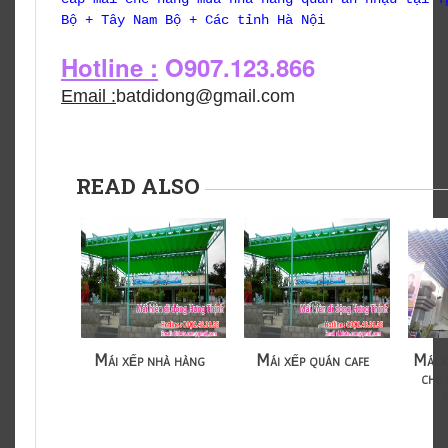
Bộ + Tây Nam Bộ + Các tỉnh Hà Nội
Hotline :
O907.123.866
Email :
batdidong@gmail.com
READ ALSO
Mái xếp nhà hàng
Mái xếp quán cafe
Mái x
che 