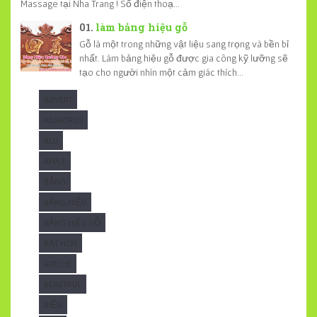
Massage tại Nha Trang ! Số điện thoạ...
làm bảng hiệu gỗ
Gỗ là một trong những vật liệu sang trọng và bền bỉ
nhất. Làm bảng hiệu gỗ được gia công kỹ lưỡng sẽ
tạo cho người nhìn một cảm giác thích...
ADVERT
ADWORDS
ALU
APPLE
BẢNG
BẢNG HIỆU
BẢNG HIỆU GỖ
BẠT HCM
BATCHE
BEAUTIFUL
BIỂN