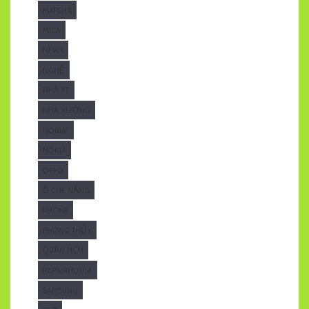
MATCHA
MICA
NEWS
NGHỆ
NHÀ XE
NHÀ XƯỞNG
NOIBAT
NOKIA
OPPO
Ô CHE NẮNG
PHONE
PHONG THỦY
QUẬN HCM
REPAIRHOUSE
SAMSUNG