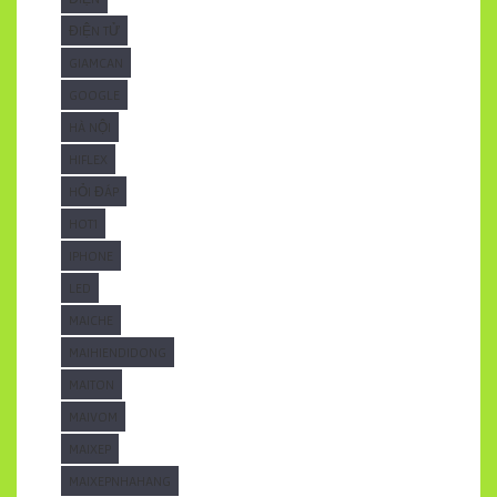
ĐIỆN TỬ
GIAMCAN
GOOGLE
HÀ NỘI
HIFLEX
HỎI ĐÁP
HOT1
IPHONE
LED
MAICHE
MAIHIENDIDONG
MAITON
MAIVOM
MAIXEP
MAIXEPNHAHANG