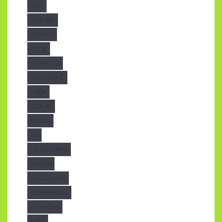
CHỮ
CHỮ NỔI
CONFIDE
COOK
COSMETICS
CÔNG NGHỆ
CUỐN
CỬA SỔ
DESIGN
DÙ
DÙ CHE NẮNG
DÙ ĐẸP
DÙ LỆCH TÂM
DÙ NHÀ HÀNG
DÙ VUÔNG
ĐIỆN