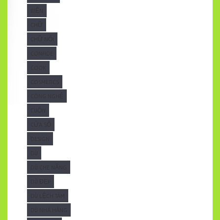
BIỂN
CHỮ
CHỮ NỔI
CONFIDE
COOK
COSMETICS
CÔNG NGHỆ
CUỐN
CỬA SỔ
DESIGN
DÙ
DÙ CHE NẮNG
DÙ ĐẸP
DÙ LỆCH TÂM
DÙ NHÀ HÀNG