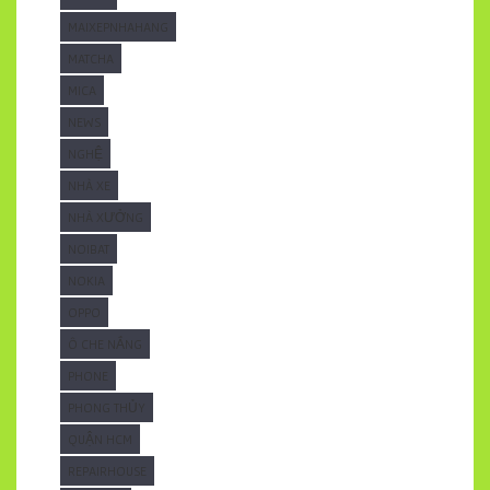
MAIXEPNHAHANG
MATCHA
MICA
NEWS
NGHỆ
NHÀ XE
NHÀ XƯỞNG
NOIBAT
NOKIA
OPPO
Ô CHE NẮNG
PHONE
PHONG THỦY
QUẬN HCM
REPAIRHOUSE