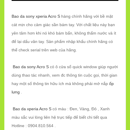
Bao da sony xperia Acro S
hàng chính hãng với bề mặt
cát mịn cho cảm giác sần bám tay. Với chất liệu này bạn
yên tâm hơn khi nó khó bám bẩn, không thấm nước và ít
để lại dấu vân tay. Sản phẩm nhập khẩu chính hãng có
thể check serial trên web của hãng.
Bao da sony Acro S
có ô cửa sổ quick window giúp người
dùng thao tác nhanh, xem đc thông tin cuộc gọi, thời gian
hay một số thông tin hữu ích mà không phải mở nắp
ốp
lưng
.
Bao da xperia Acro S
có màu : Đen, Vàng, Đỏ , Xanh
màu sắc vui lòng liên hệ trực tiếp để biết chi tiết qua
Hotline : 0904.810.564 .