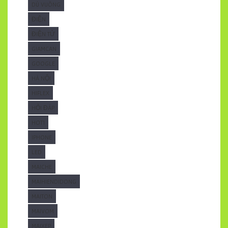
DÙ VUÔNG
ĐIỆN
ĐIỆN TỬ
GIAMCAN
GOOGLE
HÀ NỘI
HIFLEX
HỎI ĐÁP
HOT1
IPHONE
LED
MAICHE
MAIHIENDIDONG
MAITON
MAIVOM
MAIXEP