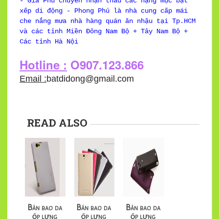
- Gia Phú chuyên nhận thầu các hạng mục bạt
xếp di động - Phong Phú là nhà cung cấp mái
che nắng mưa nhà hàng quán ăn nhậu tại Tp.HCM
và các tỉnh Miền Đông Nam Bộ + Tây Nam Bộ +
Các tỉnh Hà Nội
Hotline :
O907.123.866
Email :
batdidong@gmail.com
READ ALSO
Bán bao da
Bán bao da
Bán bao da
ốp lưng
ốp lưng
ốp lưng