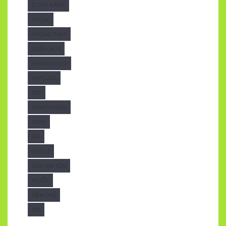
Ô CHE NẮNG
PHONE
PHONG THỦY
QUẬN HCM
REPAIRHOUSE
SAMSUNG
SEO
SMARTPHONE
SONY
SPA
STUDIO
SỬA MÁI TÔN
THUỐC
TIỀN CHẾ
TRÀ