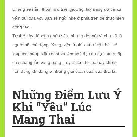
Chàng sẽ nằm thoải mái trên giường, tay nâng đỡ và âu
yếm đùi của vợ. Bạn sẽ ngồi nhẹ ở phía trên để thực hiện
động tác.
Tư thế này dễ xâm nhập sâu, nhưng dễ mệt vì phụ nữ là
người sẽ chủ động. Song, việc ở phía trên “cậu bé” sẽ
giúp các nàng kiểm soát và làm chủ độ sâu sự xâm nhập
của chàng lẫn vùng bụng. Tuy nhiên, tư thế này không
nên dùng khi đang ở những giai đoạn cuối của thai kì.
Những Điểm Lưu Ý
Khi “yêu” Lúc
Mang Thai