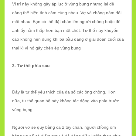
Vị trí này không gây áp lực ở vùng bụng nhưng lại dễ
dàng thể hiện tình cảm cùng nhau. Vợ và chồng nằm đối
mặt nhau. Bạn có thể đặt chân lên người chồng hoặc để
anh ấy nằm thấp hơn bạn một chút. Tư thế này khuyến
cáo không nên dùng khi bà bầu đang ở giai đoạn cuối của
thai kì vì nó gây chèn ép vùng bụng
2. Tư thế phía sau
Đây là tư thế yêu thích của đa số các ông chồng. Hơn
nữa, tư thế quan hệ này không tác động vào phía trước
vùng bụng.
Người vợ sẽ quỳ bằng cả 2 tay chân, người chồng ôm
hông vợ để có điểm tựa và dễ dàng điều khiển theo nhịp