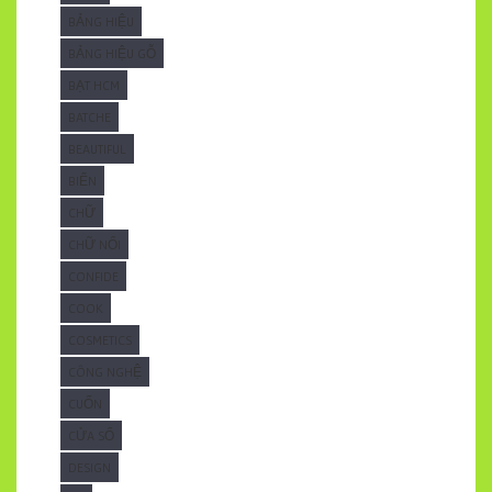
BẢNG HIỆU
BẢNG HIỆU GỖ
BẠT HCM
BATCHE
BEAUTIFUL
BIỂN
CHỮ
CHỮ NỔI
CONFIDE
COOK
COSMETICS
CÔNG NGHỆ
CUỐN
CỬA SỔ
DESIGN