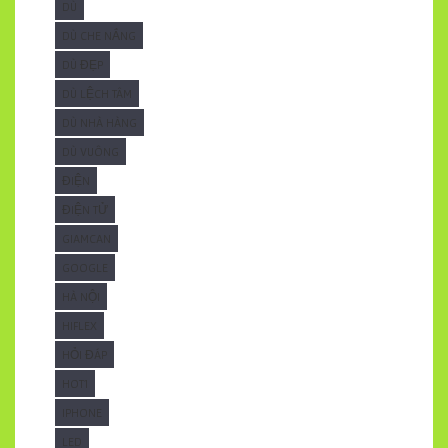
DÙ
DÙ CHE NẮNG
DÙ ĐẸP
DÙ LỆCH TÂM
DÙ NHÀ HÀNG
DÙ VUÔNG
ĐIỆN
ĐIỆN TỬ
GIAMCAN
GOOGLE
HÀ NỘI
HIFLEX
HỎI ĐÁP
HOT1
IPHONE
LED