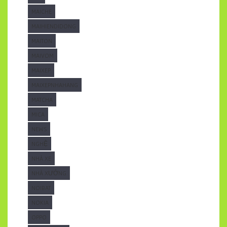
MAICHE
MAIHIENDIDONG
MAITON
MAIVOM
MAIXEP
MAIXEPNHAHANG
MATCHA
MICA
NEWS
NGHỆ
NHÀ XE
NHÀ XƯỞNG
NOIBAT
NOKIA
OPPO