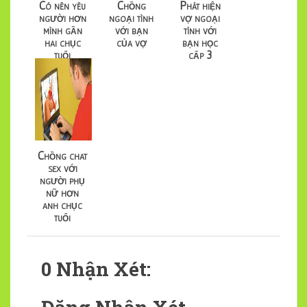
Có nên yêu
Chồng
Phát hiện
người hơn
ngoại tình
vợ ngoại
mình gần
với bạn
tình với
hai chục
của vợ
bạn học
tuổi
cấp 3
Chồng chat
sex với
người phụ
nữ hơn
anh chục
tuổi
0 Nhận Xét: