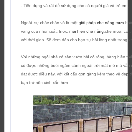
- Tiện dụng và rất dễ sử dụng cho cả người già và trẻ em,..
Ngoài sự chắc chắn và là một
giải pháp che nắng mưa
hoà
vàng của nhôm,sắt, Inox,
mái hiên che nắng
,che mưa có th
với thời gian. Sẽ đem đến cho bạn sự hài lòng nhất trong k
Với những ngôi nhà có sân vườn bải cỏ rộng, hàng hiên t
có được những buổi ngắm cảnh ngoài trời mát mẻ mà vẫn m
đạt được điều này, với kết cấu gọn gàng kèm theo vẻ đẹp 
bạn trở nên xinh xắn hơn.