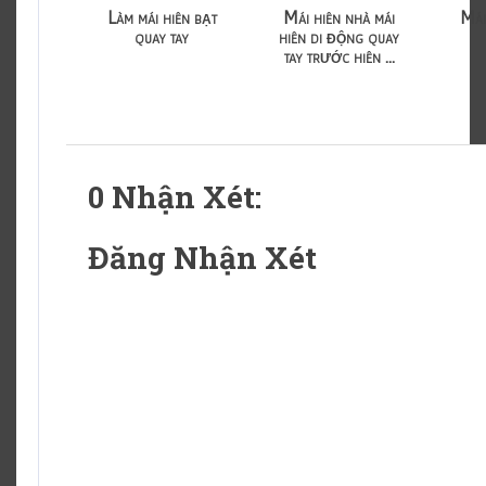
Làm mái hiên bạt
Mái hiên nhà mái
Mái
quay tay
hiên di động quay
tay trước hiên ...
0 Nhận Xét:
Đăng Nhận Xét