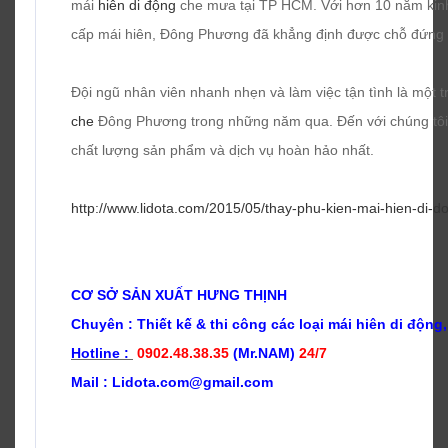
mái
hiên di động
che mưa tại TP HCM. Với hơn 10 năm kinh
cấp mái hiên, Đông Phương đã khẳng định được chỗ đứng
Đội ngũ nhân viên nhanh nhẹn và làm việc tận tình là một
che
Đông Phương trong những năm qua. Đến với chúng tôi
chất lượng sản phẩm và dịch vụ hoàn hảo nhất.
http://www.lidota.com/2015/05/thay-phu-kien-mai-hien-di-d
CƠ SỞ SẢN XUẤT HƯNG THỊNH
Chuyên : Thiết kế & t
hi công các loại mái hiên di động,
Hotline :
0902.48.38.35
(Mr.NAM)
24/7
Mail : Lidota.com@gmail.com