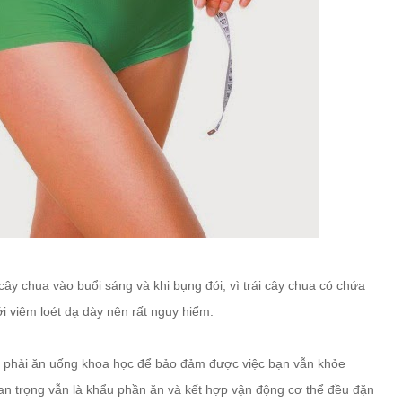
 cây chua vào buổi sáng và khi bụng đói, vì trái cây chua có chứa
ới viêm loét dạ dày nên rất nguy hiểm.
ạn phải ăn uống khoa học để bảo đảm được việc bạn vẫn khỏe
uan trọng vẫn là khẩu phần ăn và kết hợp vận động cơ thể đều đặn