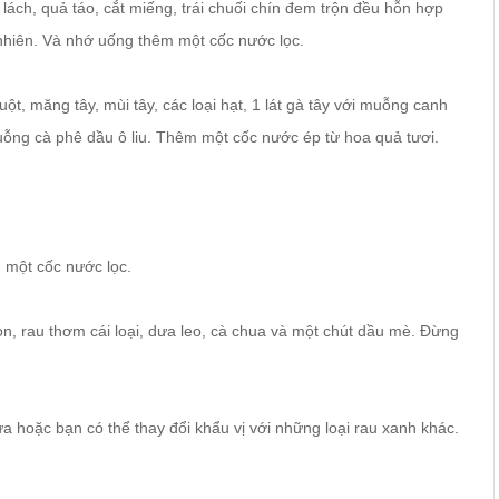
 lách, quả táo, cắt miếng, trái chuối chín đem trộn đều hỗn hợp
hiên. Và nhớ uống thêm một cốc nước lọc.
ột, măng tây, mùi tây, các loại hạt, 1 lát gà tây với muỗng canh
ng cà phê dầu ô liu. Thêm một cốc nước ép từ hoa quả tươi.
 một cốc nước lọc.
iòn, rau thơm cái loại, dưa leo, cà chua và một chút dầu mè. Đừng
ưa hoặc bạn có thể thay đổi khẩu vị với những loại rau xanh khác.