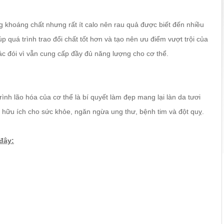
g khoáng chất nhưng rất ít calo nên rau quả được biết đến nhiều
 quá trình trao đổi chất tốt hơn và tạo nên ưu điểm vượt trội của
c đói vì vẫn cung cấp đầy đủ năng lượng cho cơ thể.
rình lão hóa của cơ thể là bí quyết làm đẹp mang lại làn da tươi
 hữu ích cho sức khỏe, ngăn ngừa ung thư, bệnh tim và đột quỵ.
đây:
c nước hoa quả ép.