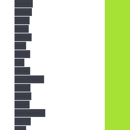
GIAMCAN
GOOGLE
HÀ NỘI
HIFLEX
HỎI ĐÁP
HOT1
IPHONE
LED
MAICHE
MAIHIENDIDONG
MAITON
MAIVOM
MAIXEP
MAIXEPNHAHANG
MATCHA
MICA