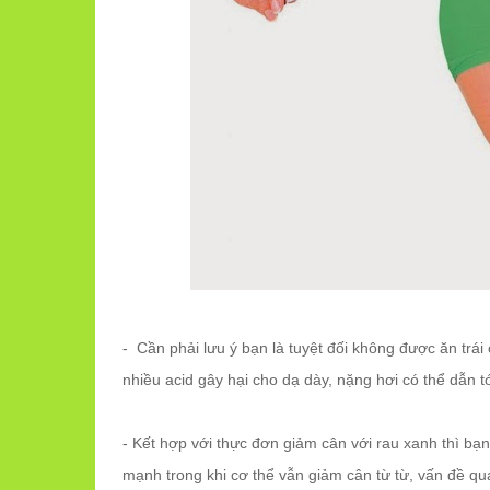
- Cần phải lưu ý bạn là tuyệt đối không được ăn trái
nhiều acid gây hại cho dạ dày, nặng hơi có thể dẫn t
- Kết hợp với thực đơn giảm cân với rau xanh thì b
mạnh trong khi cơ thể vẫn giảm cân từ từ, vấn đề q