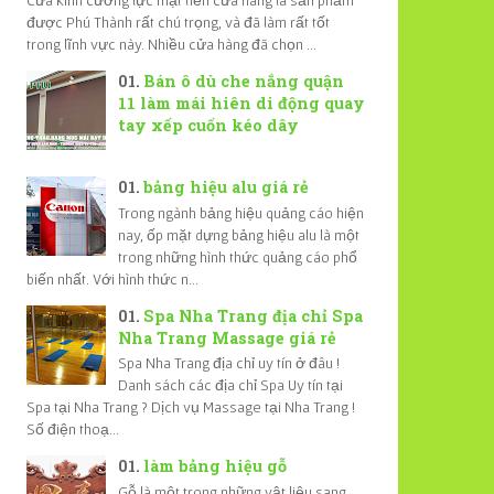
được Phú Thành rất chú trọng, và đã làm rất tốt
trong lĩnh vực này. Nhiều cửa hàng đã chọn ...
Bán ô dù che nắng quận
11 làm mái hiên di động quay
tay xếp cuốn kéo dây
bảng hiệu alu giá rẻ
Trong ngành bảng hiệu quảng cáo hiện
nay, ốp mặt dựng bảng hiệu alu là một
trong những hình thức quảng cáo phổ
biến nhất. Với hình thức n...
Spa Nha Trang địa chỉ Spa
Nha Trang Massage giá rẻ
Spa Nha Trang địa chỉ uy tín ở đâu !
Danh sách các địa chỉ Spa Uy tín tại
Spa tại Nha Trang ? Dịch vụ Massage tại Nha Trang !
Số điện thoạ...
làm bảng hiệu gỗ
Gỗ là một trong những vật liệu sang