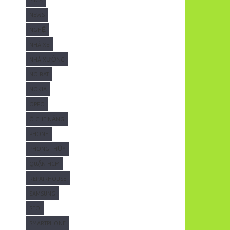
NEWS
NGHỆ
NHÀ XE
NHÀ XƯỞNG
NOIBAT
NOKIA
OPPO
Ô CHE NẮNG
PHONE
PHONG THỦY
QUẬN HCM
REPAIRHOUSE
SAMSUNG
SEO
SMARTPHONE