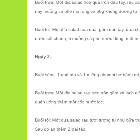
Buổi trưa: Một đĩa salad hoa quả trộn dâu tây, rau xà
này muỗng cà phê mật ong và 50g không đường tự n
Buổi tối: Một đĩa salad hoa quả gồm dâu tây, dưa chu
nước cốt chanh, 6 muỗng cà phê nước dùng, một muỗ
Ngày 2:
Buổi sáng: 1 quả táo và 1 miếng phomai bơ bánh mì,
Buổi trưa: Một đĩa salad rau tươi trộn gồm xà lách g
quên uống thêm một cốc nước lọc.
Buổi tối: Một đứa salad rau tươi tương tự như bữa tr
Sau đó ăn thêm 2 trái táo.