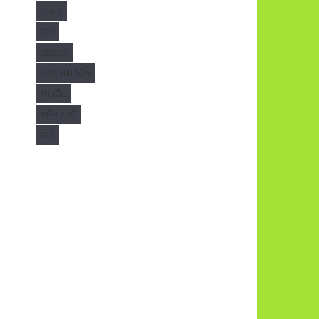
SONY
SPA
STUDIO
SỬA MÁI TÔN
THUỐC
TIỀN CHẾ
TRÀ