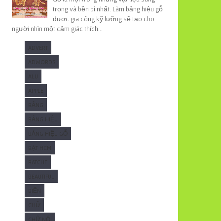
trọng và bền bỉ nhất. Làm bảng hiệu gỗ
được gia công kỹ lưỡng sẽ tạo cho
người nhìn một cảm giác thích...
ADVERT
ADWORDS
ALU
APPLE
BẢNG
BẢNG HIỆU
BẢNG HIỆU GỖ
BẠT HCM
BATCHE
BEAUTIFUL
BIỂN
CHỮ
CHỮ NỔI