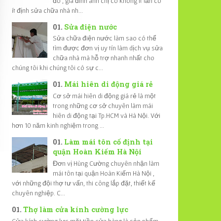
đó , gia đình anh chị có không ít lần có
ít định sửa chữa nhà nh...
Sửa điện nước
Sửa chữa điện nước làm sao có thể
tìm được đơn vị uy tín làm dịch vụ sửa
chữa nhà mà hỗ trợ nhanh nhất cho
chúng tôi khi chúng tôi có sự c...
Mái hiên di động giá rẻ
Cơ sở mái hiên di động giá rẻ là một
trong những cơ sở chuyên làm mái
hiên di động tại Tp.HCM và Hà Nội. Với
hơn 10 năm kinh nghiệm trong ...
Làm mái tôn cố định tại
quận Hoàn Kiếm Hà Nội
Đơn vị Hùng Cường chuyên nhận làm
mái tôn tại quận Hoàn Kiếm Hà Nội ,
với những đội thợ tư vấn, thi công lắp đặt, thiết kế
chuyên nghiệp. C...
Thợ làm cửa kính cường lực
Cửa kính cường lực mặt tiền cửa hàng là sản phẩm