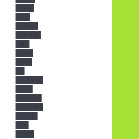
CONFIDE
COOK
COSMETICS
CÔNG NGHỆ
CUỐN
CỬA SỔ
DESIGN
DÙ
DÙ CHE NẮNG
DÙ ĐẸP
DÙ LỆCH TÂM
DÙ NHÀ HÀNG
DÙ VUÔNG
ĐIỆN
ĐIỆN TỬ