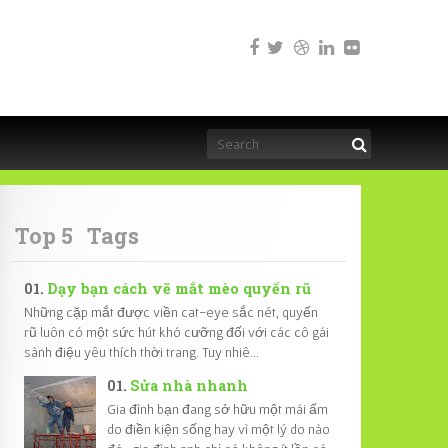
Top 5
Tags
Dạy bạn cách vẽ mắt mèo quyến rũ
Những cặp mắt được viền cat-eye sắc nét, quyến
rũ luôn có một sức hút khó cưỡng đối với các cô gái
sành điệu yêu thích thời trang. Tuy nhiê...
Sửa nhà nhanh
Gia đình bạn đang sở hữu một mái ấm
do điền kiện sống hay vì một lý do nào