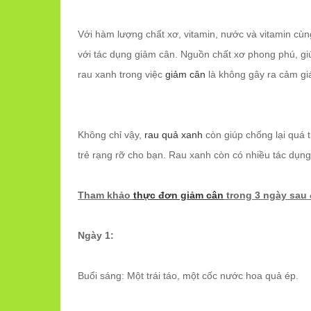
Với hàm lượng chất xơ, vitamin, nước và vitamin cùn
với tác dụng giảm cân. Nguồn chất xơ phong phú, giúp
rau xanh trong việc
giảm cân
là không gây ra cảm giá
Không chỉ vậy,
rau quả xanh
còn giúp chống lại quá t
trẻ rạng rỡ cho bạn. Rau xanh còn có nhiều tác dụng
Tham khảo
thực đơn giảm cân
trong 3 ngày sau 
Ngày 1:
Buổi sáng: Một trái táo, một cố