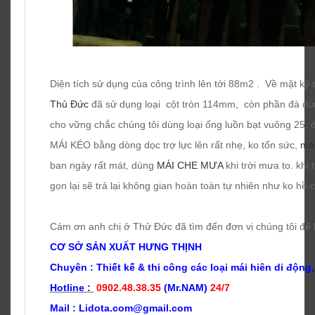
Diện tích sử dụng của công trình lên tới 88m2 . Về mặt kỹ 
Thủ Đức
đã sử dụng loại cột tròn 114mm, còn phần đà dùng
cho vững chắc chúng tôi dùng loại ống luồn bạt vuông 25.
MÁI KÉO bằng dòng dọc trợ lực lên rất nhẹ, ko tốn sức,
má
ban ngày rất mát, dùng
MÁI CHE MƯA
khi trời mưa to. khi
gọn lại sẽ trả lại không gian hoàn toàn tự nhiên như ko hề 
Cám ơn anh chị ở Thử Đức đã tìm đến đơn vị chúng tôi để 
CƠ SỞ SẢN XUẤT HƯNG THỊNH
Chuyên : Thiết kế & t
hi công các loại mái hiên di động,
Hotline :
0902.48.38.35
(Mr.NAM)
24/7
Mail : Lidota.com@gmail.com