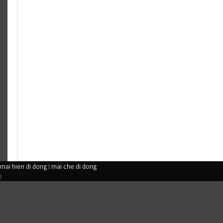
mai hien di dong
|
mai che di dong
|