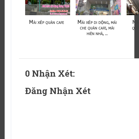
Mái xếp quán cafe
Mái xếp di dộng, mái
Mái
che quán cafe, mái
qu
hiên nhà, ...
0 Nhận Xét:
Đăng Nhận Xét