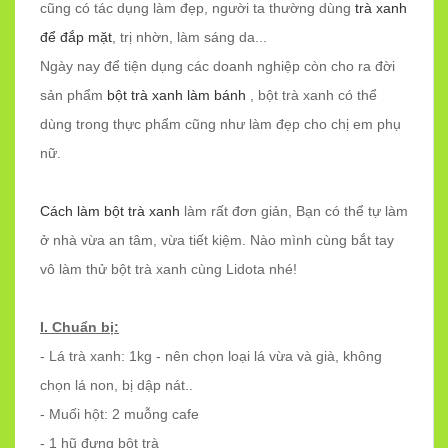
cũng có tác dụng làm đẹp, người ta thường dùng
trà xanh
để đắp mặt
, trị nhờn, làm sáng da...
Ngày nay để tiện dụng các doanh nghiệp còn cho ra đời
sản phẩm
bột trà xanh làm bánh
, bột trà xanh có thể
dùng trong thực phẩm cũng như làm đẹp cho chị em phụ
nữ.
Cách làm bột trà xanh
làm rất đơn giản, Bạn có thể tự làm
ở nhà vừa an tâm, vừa tiết kiệm. Nào mình cùng bắt tay
vô làm thử bột trà xanh cùng Lidota nhé!
I. Chuẩn bị:
- Lá trà xanh: 1kg - nên chọn loại lá vừa và già, không
chọn lá non, bị dập nát..
- Muối hột: 2 muỗng cafe
- 1 hũ đựng bột trà