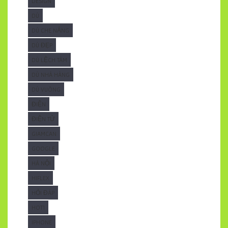
DESIGN
DÙ
DÙ CHE NẮNG
DÙ ĐẸP
DÙ LỆCH TÂM
DÙ NHÀ HÀNG
DÙ VUÔNG
ĐIỆN
ĐIỆN TỬ
GIAMCAN
GOOGLE
HÀ NỘI
HIFLEX
HỎI ĐÁP
HOT1
IPHONE