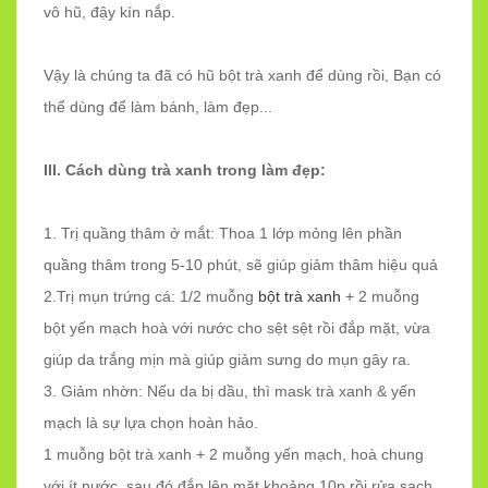
vô hũ, đậy kín nắp.
Vậy là chúng ta đã có hũ bột trà xanh để dùng rồi, Bạn có
thể dùng để làm bánh, làm đẹp...
III. Cách dùng trà xanh trong làm đẹp:
1. Trị quầng thâm ở mắt: Thoa 1 lớp mỏng lên phần
quầng thâm trong 5-10 phút, sẽ giúp giảm thâm hiệu quả
2.Trị mụn trứng cá: 1/2 muỗng
bột trà xanh
+ 2 muỗng
bột yến mạch hoà với nước cho sệt sệt rồi đắp mặt, vừa
giúp da trắng mịn mà giúp giảm sưng do mụn gây ra.
3. Giảm nhờn: Nếu da bị dầu, thì mask trà xanh & yến
mạch là sự lựa chọn hoàn hảo.
1 muỗng bột trà xanh + 2 muỗng yến mạch, hoà chung
với ít nước, sau đó đắp lên mặt khoảng 10p rồi rửa sạch