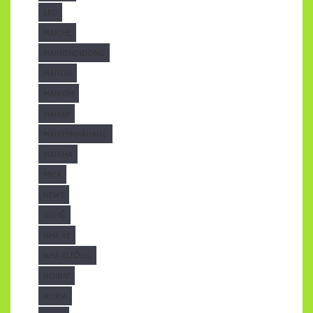
LED
MAICHE
MAIHIENDIDONG
MAITON
MAIVOM
MAIXEP
MAIXEPNHAHANG
MATCHA
MICA
NEWS
NGHỆ
NHÀ XE
NHÀ XƯỞNG
NOIBAT
NOKIA