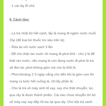
- 1 cái rây lỗ nhỏ
II. Cách làm:
- Lá trà nhặt bỏ hết cành, lấy lá mang đi ngâm nước muối
15p (để loại bỏ thuốc trừ sâu trên lá)
- Rửa lại với nước sạch 3 lần.
- Để cho thật ráo nước rồi mang đi phơi khô - chú ý là để
thật ráo nước, nếu mang lá còn đọng nước đi phơi lá trà
sẽ đen lại, phơi không giòn mà còn bị thối lá.
- Phơi khoảng 2-3 ngày nắng cho đến khi lá giòn rụm thì
mang ra tước hết cuống lá, chỉ lấy phần lá.
- Cho lá trà vô máy sinh tố xay, xay cho thật nhuyễn, lọc
qua rây là được thành phẩm. Cái nào chưa nhuyễn thì bỏ
vô máy xay xay tiếp rồi lọc lại qua rây. Cho bột trà xanh