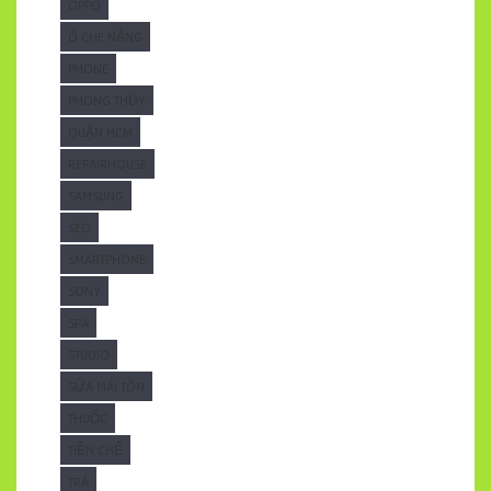
OPPO
Ô CHE NẮNG
PHONE
PHONG THỦY
QUẬN HCM
REPAIRHOUSE
SAMSUNG
SEO
SMARTPHONE
SONY
SPA
STUDIO
SỬA MÁI TÔN
THUỐC
TIỀN CHẾ
TRÀ