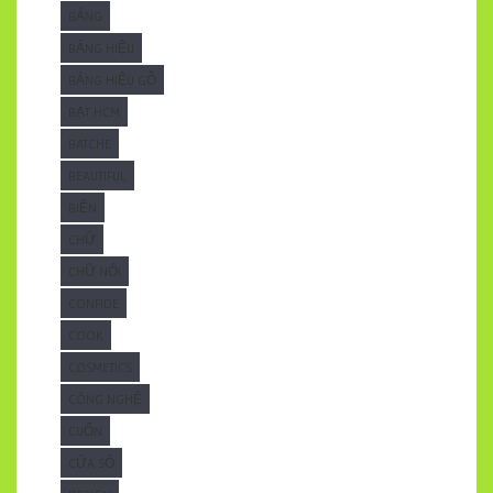
BẢNG
BẢNG HIỆU
BẢNG HIỆU GỖ
BẠT HCM
BATCHE
BEAUTIFUL
BIỂN
CHỮ
CHỮ NỔI
CONFIDE
COOK
COSMETICS
CÔNG NGHỆ
CUỐN
CỬA SỔ