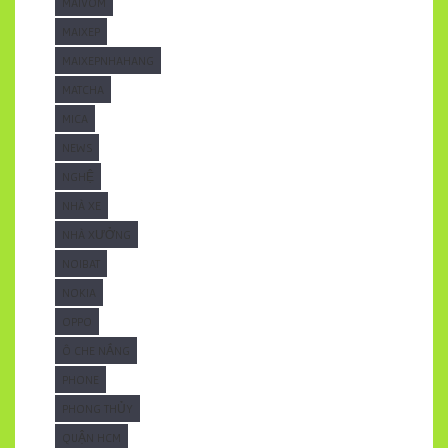
MAIVOM
MAIXEP
MAIXEPNHAHANG
MATCHA
MICA
NEWS
NGHỆ
NHÀ XE
NHÀ XƯỞNG
NOIBAT
NOKIA
OPPO
Ô CHE NẮNG
PHONE
PHONG THỦY
QUẬN HCM