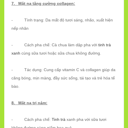
7. Mặt nạ tăng cường collagen:
- Tình trạng: Da mất độ tươi sáng, nhão, xuất hiện
nếp nhăn
- Cách pha chế: Cà chua làm dập pha với
tinh trà
xanh
cùng sữa tươi hoặc sữa chua không đường.
- Tác dụng: Cung cấp vitamin C và collagen giúp da
căng bóng, mịn màng, đầy sức sống, tái tạo và trẻ hóa tế
bào.
8. Mặt nạ trị nám:
- Cách pha chế:
Tinh trà
xanh pha với sữa tươi
không đường cùng giấm hoa quả