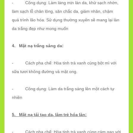
- Công dụng: Làm láng mịn làn da, khử sạch nhờn,
làm sạch lỗ chân lông, săn chắc da, giảm nhăn, chậm
quá trình lão hóa. Sử dụng thường xuyên sẽ mang lại làn
da trắng đẹp như mong muốn
4. Mặt nạ trắng sáng da:
- Cách pha chế: Hòa tinh trà xanh cùng bột mì với
sữa tươi không đường và mật ong.
- Công dụng: Làm da trắng sáng lên một cách tự
nhiên
5. Mặt nạ tái tạo da, làm trẻ hóa làn:
- Cách pha chế: Hòa tinh trà xanh cùng cám gạo với