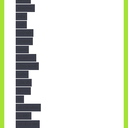
BEAUTIFUL
BIỂN
CHỮ
CHỮ NỔI
CONFIDE
COOK
COSMETICS
CÔNG NGHỆ
CUỐN
CỬA SỔ
DESIGN
DÙ
DÙ CHE NẮNG
DÙ ĐẸP
DÙ LỆCH TÂM