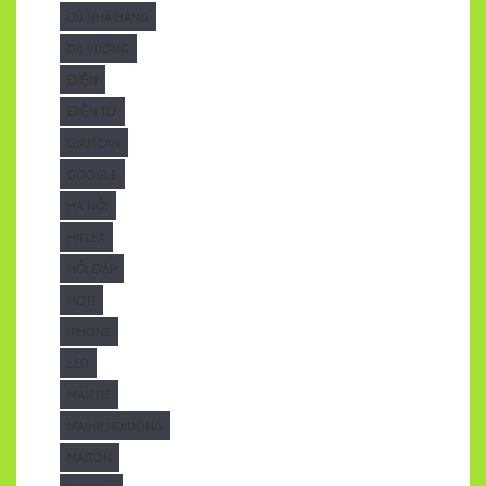
DÙ NHÀ HÀNG
DÙ VUÔNG
ĐIỆN
ĐIỆN TỬ
GIAMCAN
GOOGLE
HÀ NỘI
HIFLEX
HỎI ĐÁP
HOT1
IPHONE
LED
MAICHE
MAIHIENDIDONG
MAITON