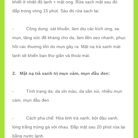
khiết ở nhiệt độ lạnh + mật ong. Rửa sạch mặt sau đó
đắp trong vòng 15 phút. Sáu đó rửa sạch lại.
- Công dụng: sát khuẩn, làm dịu các kích ứng, se
mụn, tăng sức đề kháng cho da, làm liền sẹo nhanh, phục
hồi các thương tổn do mụn gây ra. Mặt nạ trà xanh mát
lạnh sẽ khiến bạn thư giãn và thoải mái.
2. Mặt nạ trà xanh trị mụn cám, mụn đầu đen:
- Tình trạng da: da xỉn màu, da sần sùi, nhiều mụn
cám, mụn đầu đen
- Cách pha chế: Hòa tinh trà xanh, bột đậu xanh,
lòng trắng trứng gà với nhau. Đắp mặt sau 20 phút rửa lại
bằng nước lạnh.