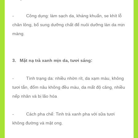
- Công dụng: làm sạch da, kháng khuẩn, se khít lỗ
chân lông, bổ sung dưỡng chất để nuôi dưỡng làn da mịn
màng.
3. Mặt nạ trà xanh mịn da, tươi sáng:
- Tình trạng da: nhiều nhờn rít, da xạm màu, không
tươi tắn, đốm nâu không đều màu, da mất độ căng, nhiều
nếp nhăn và bị lão hóa
- Cách pha chế: Tinh trà xanh pha với sữa tươi
không đường và mật ong.