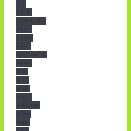
LED
MAICHE
MAIHIENDIDONG
MAITON
MAIVOM
MAIXEP
MAIXEPNHAHANG
MATCHA
MICA
NEWS
NGHỆ
NHÀ XE
NHÀ XƯỞNG
NOIBAT
NOKIA
OPPO