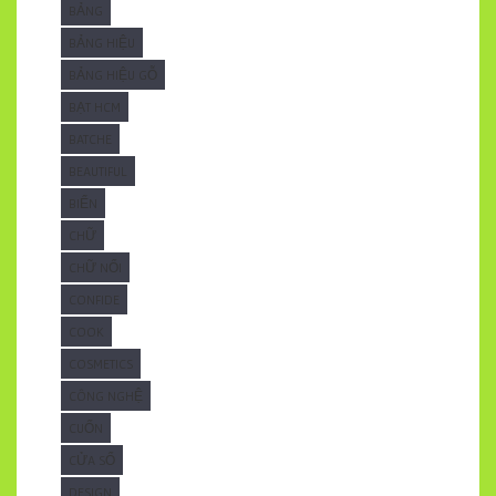
BẢNG
BẢNG HIỆU
BẢNG HIỆU GỖ
BẠT HCM
BATCHE
BEAUTIFUL
BIỂN
CHỮ
CHỮ NỔI
CONFIDE
COOK
COSMETICS
CÔNG NGHỆ
CUỐN
CỬA SỔ
DESIGN