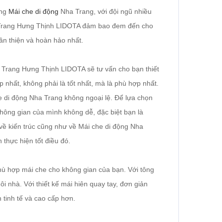
ông
Mái che di động
Nha Trang, với đội ngũ nhiều
a Trang Hưng Thịnh LIDOTA đảm bao đem đến cho
ân thiện và hoàn hảo nhất.
 Trang Hưng Thịnh LIDOTA sẽ tư vấn cho bạn thiết
 nhất, không phải là tốt nhất, mà là phù hợp nhất.
e di động Nha Trang không ngoại lệ. Để lựa chọn
ông gian của mình không dễ, đặc biệt bạn là
về kiến trúc cũng như về Mái che di động Nha
thực hiện tốt điều đó.
phù hợp mái che cho không gian của bạn. Với tông
 nhà. Với thiết kế mái hiên quay tay, đơn giản
 tinh tế và cao cấp hơn.