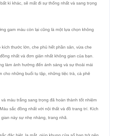
bất kì khác, sẽ mất đi sự thống nhất và sang trọng
hững gam màu còn lại cũng là một lựa chọn không
 kích thước lớn, che phủ hết phần sân, vừa che
 đồng nhất và đơn giản nhất không gian của bạn.
hông làm ảnh hưởng đến ánh sáng và sự thoải mái
 cho những buổi tụ tập, những tiệc trà, cà phê
ấp và màu trắng sang trọng đã hoàn thành tốt nhiệm
àu sắc đồng nhất với nội thất và đồ trang trí. Kích
 gian này sự nhẹ nhàng, trang nhã.
ắc đặc biệt, lạ mắt, giúp khung cửa sổ bạn trở nên