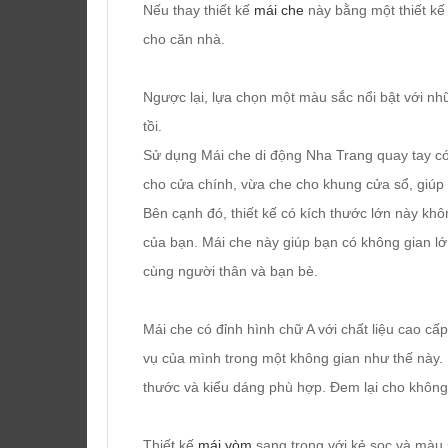
Nếu thay thiết kế
mái che
này bằng một thiết kế 
cho căn nhà.
Ngược lại, lựa chọn một màu sắc nổi bật với n
tồi.
Sử dụng Mái che di động Nha Trang quay tay có
cho cửa chính, vừa che cho khung cửa sổ, giúp
Bên cạnh đó, thiết kế có kích thước lớn này k
của bạn. Mái che này giúp bạn có không gian lớn
cùng người thân và bạn bè.
Mái che có đỉnh hình chữ A với chất liệu cao c
vụ của mình trong một không gian như thế này. M
thước và kiểu dáng phù hợp. Đem lại cho không
Thiết kế
mái vòm
sang trọng với kẻ sọc và màu s