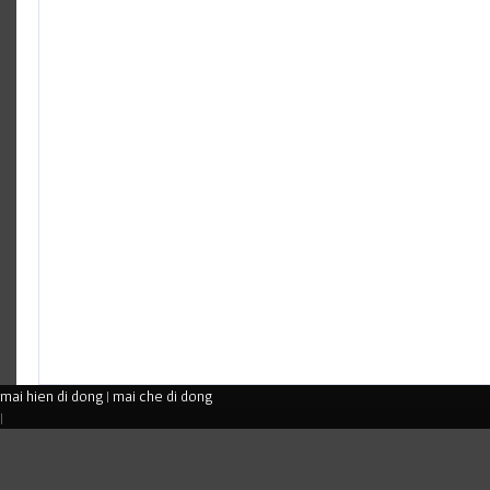
mai hien di dong
|
mai che di dong
|