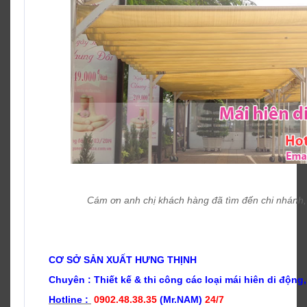
Cám ơn anh chị khách hàng đã tìm đến chi nhánh,
CƠ SỞ SẢN XUẤT HƯNG THỊNH
Chuyên : Thiết kế & t
hi công các loại mái hiên di động,
Hotline :
0902.48.38.35
(Mr.NAM)
24/7