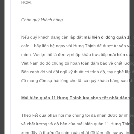
HCM.
Chào quý khách hàng
Nếu quý khách đang cần lắp đặt
mái hiên di động quận 11
c
cafe... hãy liên hệ ngay với Hưng Thịnh để được tư vấn và
mình. Với lợi thế là đơn vị nhập khẩu trực tiếp
mái hiên quậ
Việt Nam do đó chúng tôi hoàn toàn đảm bảo về chất lượng
Bên cạnh đó với đội ngũ kỹ thuật có trình độ, tay nghề lắp đ
để mang đến sự hài lòng cho tất cả quý khách hàng sau kh
Mái hiên quận 11 Hưng Thịnh lựa chọn tốt nhất dành 
Theo kết quả phản hồi mà chúng tôi đã nhận được từ nhiều 
về chất lượng và độ bền của mái hiên quận 11 Hưng Thịnh 
xem đây là thước đo chính xác nhất để làm nên sự uy tín c