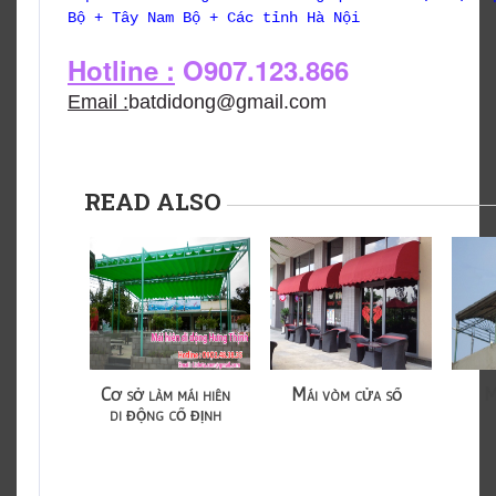
Bộ + Tây Nam Bộ + Các tỉnh Hà Nội
Hotline :
O907.123.866
Email :
batdidong@gmail.com
READ ALSO
Cơ sở làm mái hiên
Mái vòm cửa sổ
M
di động cố định