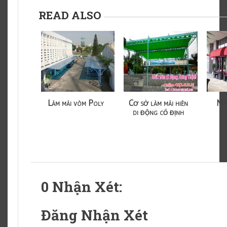
READ ALSO
Làm mái vòm Poly
Cơ sở làm mái hiên
Má
di động cố định
0 Nhận Xét:
Đăng Nhận Xét