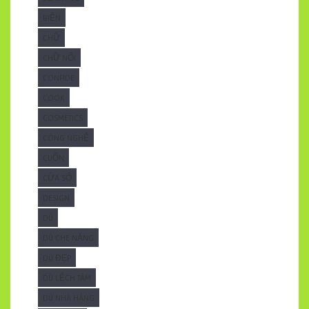
BIỂN
CHỮ
CHỮ NỔI
CONFIDE
COOK
COSMETICS
CÔNG NGHỆ
CUỐN
CỬA SỔ
DESIGN
DÙ
DÙ CHE NẮNG
DÙ ĐẸP
DÙ LỆCH TÂM
DÙ NHÀ HÀNG