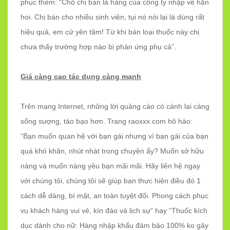
phục thêm: “Chỗ chị bán là hàng của công ty nhập về hẳn
hoi. Chị bán cho nhiều sinh viên, tụi nó nói lại là dùng rất
hiệu quả, em cứ yên tâm! Từ khi bán loại thuốc này chị
chưa thấy trường hợp nào bị phản ứng phụ cả”.
Giá càng cao tác dụng càng mạnh
Trên mạng Internet, những lời quảng cáo có cánh lại càng
sống sượng, táo bạo hơn. Trang raoxxx.com hô hào:
“Bạn muốn quan hệ với bạn gái nhưng vì bạn gái của bạn
quá khó khăn, nhút nhát trong chuyện ấy? Muốn sở hữu
nàng và muốn nàng yêu bạn mãi mãi. Hãy liên hệ ngay
với chúng tôi, chúng tôi sẽ giúp bạn thực hiện điều đó 1
cách dễ dàng, bí mật, an toàn tuyệt đối. Phong cách phục
vụ khách hàng vui vẻ, kín đáo và lịch sự” hay “Thuốc kích
dục dành cho nữ: Hàng nhập khẩu đảm bảo 100% ko gây