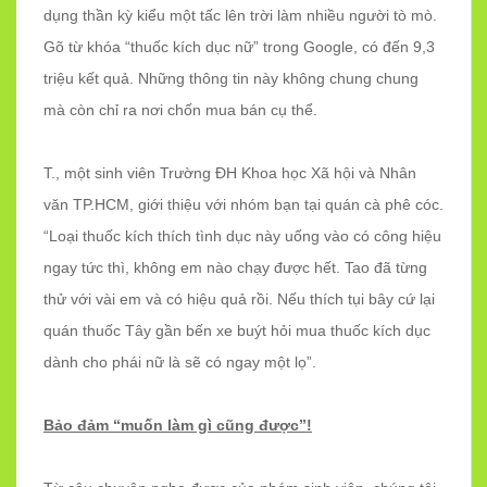
dụng thần kỳ kiểu một tấc lên trời làm nhiều người tò mò.
Gõ từ khóa “thuốc kích dục nữ” trong Google, có đến 9,3
triệu kết quả. Những thông tin này không chung chung
mà còn chỉ ra nơi chốn mua bán cụ thể.
T., một sinh viên Trường ĐH Khoa học Xã hội và Nhân
văn TP.HCM, giới thiệu với nhóm bạn tại quán cà phê cóc.
“Loại thuốc kích thích tình dục này uống vào có công hiệu
ngay tức thì, không em nào chạy được hết. Tao đã từng
thử với vài em và có hiệu quả rồi. Nếu thích tụi bây cứ lại
quán thuốc Tây gần bến xe buýt hỏi mua thuốc kích dục
dành cho phái nữ là sẽ có ngay một lọ”.
Bảo đảm “muốn làm gì cũng được”!