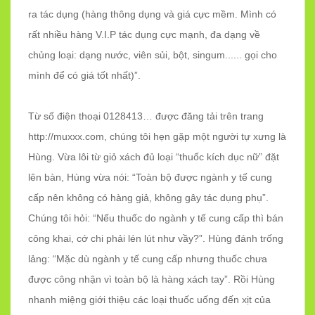
ra tác dụng (hàng thông dụng và giá cực mềm. Mình có
rất nhiều hàng V.I.P tác dụng cực mạnh, đa dạng về
chủng loại: dạng nước, viên sủi, bột, singum...... gọi cho
mình để có giá tốt nhất)”.
Từ số điện thoại 0128413… được đăng tải trên trang
http://muxxx.com, chúng tôi hẹn gặp một người tự xưng là
Hùng. Vừa lôi từ giỏ xách đủ loại “thuốc kích dục nữ” đặt
lên bàn, Hùng vừa nói: “Toàn bộ được ngành y tế cung
cấp nên không có hàng giả, không gây tác dụng phụ”.
Chúng tôi hỏi: “Nếu thuốc do ngành y tế cung cấp thì bán
công khai, cớ chi phải lén lút như vầy?”. Hùng đánh trống
lảng: “Mặc dù ngành y tế cung cấp nhưng thuốc chưa
được công nhận vì toàn bộ là hàng xách tay”. Rồi Hùng
nhanh miệng giới thiệu các loại thuốc uống đến xịt của