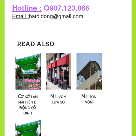
Hotline :
O907.123.866
Email :
batdidong@gmail.com
READ ALSO
Cơ sở làm
Mái vòm
Mái tôn
mái hiên di
cửa sổ
vòm
động cố
định