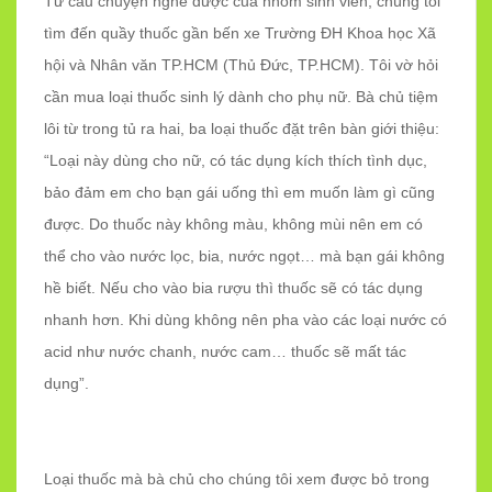
Từ câu chuyện nghe được của nhóm sinh viên, chúng tôi
tìm đến quầy thuốc gần bến xe Trường ĐH Khoa học Xã
hội và Nhân văn TP.HCM (Thủ Đức, TP.HCM). Tôi vờ hỏi
cần mua loại thuốc sinh lý dành cho phụ nữ. Bà chủ tiệm
lôi từ trong tủ ra hai, ba loại thuốc đặt trên bàn giới thiệu:
“Loại này dùng cho nữ, có tác dụng kích thích tình dục,
bảo đảm em cho bạn gái uống thì em muốn làm gì cũng
được. Do thuốc này không màu, không mùi nên em có
thể cho vào nước lọc, bia, nước ngọt… mà bạn gái không
hề biết. Nếu cho vào bia rượu thì thuốc sẽ có tác dụng
nhanh hơn. Khi dùng không nên pha vào các loại nước có
acid như nước chanh, nước cam… thuốc sẽ mất tác
dụng”.
Loại thuốc mà bà chủ cho chúng tôi xem được bỏ trong