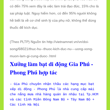
có đến 75% xem đây là việc làm trái đạo đức, 15% cho là
sai pháp luật. Nguy hiểm hơn, có đến 95% người không
hề biết là về cơ chế sinh lý của phụ nữ, không thể dùng
thuốc để kích dục.
(Theo PLTP) Nguồn tin http://vietnamnet.vn/vn/doi-
song/68021/thuc-hu--thuoc-kich-duc-nu---uong-xong-
muon-lam-gi-cung-duoc-.html
Xưởng làm bạt di động Gia Phú -
Phong Phú hợp tác
- Gia Phú chuyên nhận thầu các hạng mục bạt
xếp di động - Phong Phú là nhà cung cấp mái
che nắng mưa nhà hàng quán ăn nhậu tại Tp.HCM
và các tỉnh Miền Đông Nam Bộ + Tây Nam Bộ +
Các tỉnh Hà Nội