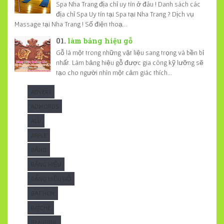
Spa Nha Trang địa chỉ uy tín ở đâu ! Danh sách các
địa chỉ Spa Uy tín tại Spa tại Nha Trang ? Dịch vụ
Massage tại Nha Trang ! Số điện thoạ...
làm bảng hiệu gỗ
Gỗ là một trong những vật liệu sang trọng và bền bỉ
nhất. Làm bảng hiệu gỗ được gia công kỹ lưỡng sẽ
tạo cho người nhìn một cảm giác thích...
ADVERT
ADWORDS
ALU
APPLE
BẢNG
BẢNG HIỆU
BẢNG HIỆU GỖ
BẠT HCM
BATCHE
BEAUTIFUL