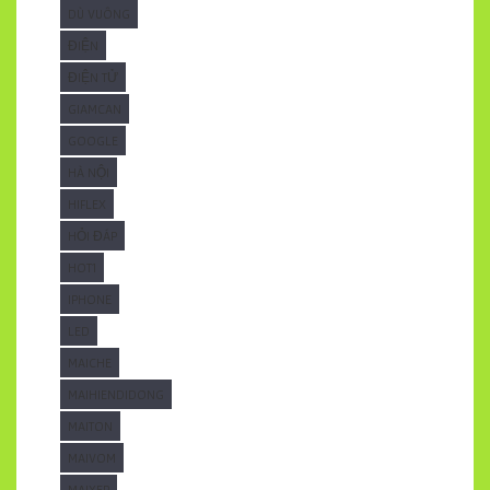
DÙ VUÔNG
ĐIỆN
ĐIỆN TỬ
GIAMCAN
GOOGLE
HÀ NỘI
HIFLEX
HỎI ĐÁP
HOT1
IPHONE
LED
MAICHE
MAIHIENDIDONG
MAITON
MAIVOM
MAIXEP