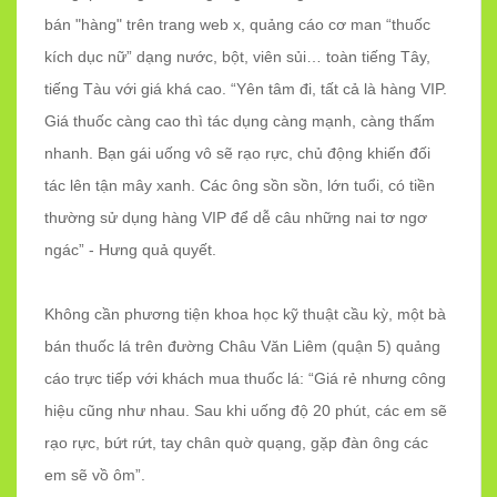
bán "hàng" trên trang web x, quảng cáo cơ man “thuốc
kích dục nữ” dạng nước, bột, viên sủi… toàn tiếng Tây,
tiếng Tàu với giá khá cao. “Yên tâm đi, tất cả là hàng VIP.
Giá thuốc càng cao thì tác dụng càng mạnh, càng thấm
nhanh. Bạn gái uống vô sẽ rạo rực, chủ động khiến đối
tác lên tận mây xanh. Các ông sồn sồn, lớn tuổi, có tiền
thường sử dụng hàng VIP để dễ câu những nai tơ ngơ
ngác” - Hưng quả quyết.
Không cần phương tiện khoa học kỹ thuật cầu kỳ, một bà
bán thuốc lá trên đường Châu Văn Liêm (quận 5) quảng
cáo trực tiếp với khách mua thuốc lá: “Giá rẻ nhưng công
hiệu cũng như nhau. Sau khi uống độ 20 phút, các em sẽ
rạo rực, bứt rứt, tay chân quờ quạng, gặp đàn ông các
em sẽ vồ ôm”.